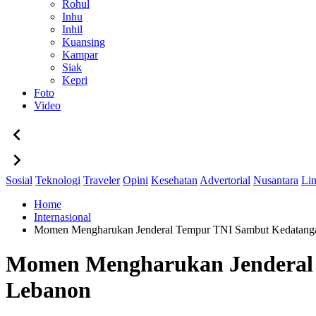
Rohul
Inhu
Inhil
Kuansing
Kampar
Siak
Kepri
Foto
Video
Sosial
Teknologi
Traveler
Opini
Kesehatan
Advertorial
Nusantara
Li
Home
Internasional
Momen Mengharukan Jenderal Tempur TNI Sambut Kedatanga
Momen Mengharukan Jenderal 
Lebanon