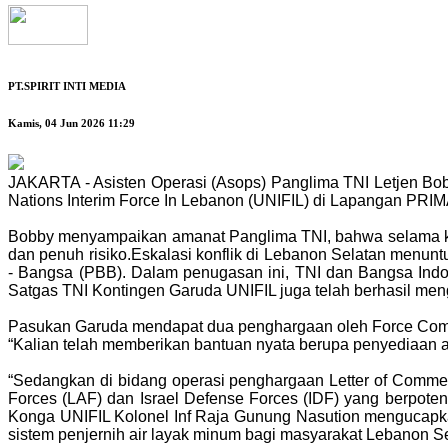
PT.SPIRIT INTI MEDIA
Kamis, 04 Jun 2026 11:29
JAKARTA - Asisten Operasi (Asops) Panglima TNI Letjen B
Nations Interim Force In Lebanon (UNIFIL) di Lapangan PRIM
Bobby menyampaikan amanat Panglima TNI, bahwa selama kura
dan penuh risiko.Eskalasi konflik di Lebanon Selatan menun
- Bangsa (PBB). Dalam penugasan ini, TNI dan Bangsa Indo
Satgas TNI Kontingen Garuda UNIFIL juga telah berhasil me
Pasukan Garuda mendapat dua penghargaan oleh Force Comman
“Kalian telah memberikan bantuan nyata berupa penyediaan air
“Sedangkan di bidang operasi penghargaan Letter of Comme
Forces (LAF) dan Israel Defense Forces (IDF) yang berpoten
Konga UNIFIL Kolonel Inf Raja Gunung Nasution mengucapk
sistem penjernih air layak minum bagi masyarakat Lebanon S