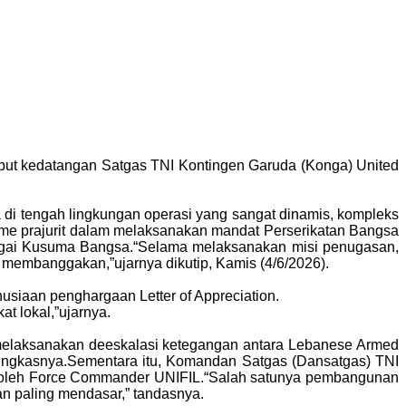
ut kedatangan Satgas TNI Kontingen Garuda (Konga) United
di tengah lingkungan operasi yang sangat dinamis, kompleks
isme prajurit dalam melaksanakan mandat Perserikatan Bangsa
ebagai Kusuma Bangsa.“Selama melaksanakan misi penugasan,
membanggakan,”ujarnya dikutip, Kamis (4/6/2026).
siaan penghargaan Letter of Appreciation.
t lokal,”ujarnya.
 melaksanakan deeskalasi ketegangan antara Lebanese Armed
, pungkasnya.Sementara itu, Komandan Satgas (Dansatgas) TNI
n oleh Force Commander UNIFIL.“Salah satunya pembangunan
n paling mendasar,” tandasnya.