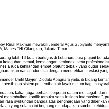
obby Rinal Makmun mewakili Jenderal Agus Subiyanto menyamb
A, Mabes TNI Cilangkap, Jakarta Timur
ng lebih 13 bulan bertugas di Lebanon, para prajurit berada 
tut keteguhan mental, kematangan bertindak, serta profesional
nesia juga kehilangan empat prajurit terbaik yang gugur s
ngharumkan nama Indonesia dengan menorehkan prestasi yang 
der Unifil Mayjen Diodato Abagnara yaitu, di bidang kemanu
 bersih dan sistem penjernihan air layak minum bagi masyaraka
ndation, kalian juga berhasil berperan dalam mencegah dan
si menimbulkan konflik terbuka serta insiden internasional”
an rasa syukur dan bangga atas penghargaan yang diberika
elatan yang selama ini berjuang mendapatkan sumber kehidupa