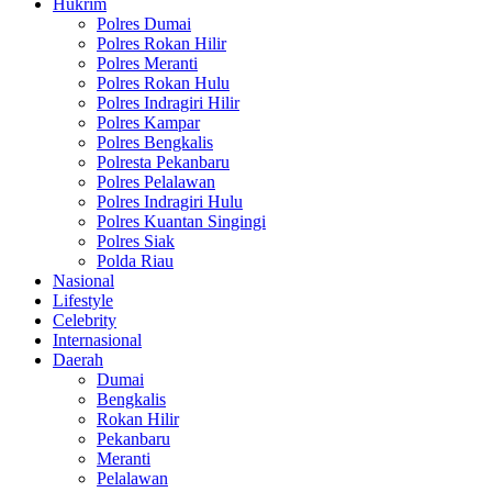
Hukrim
Polres Dumai
Polres Rokan Hilir
Polres Meranti
Polres Rokan Hulu
Polres Indragiri Hilir
Polres Kampar
Polres Bengkalis
Polresta Pekanbaru
Polres Pelalawan
Polres Indragiri Hulu
Polres Kuantan Singingi
Polres Siak
Polda Riau
Nasional
Lifestyle
Celebrity
Internasional
Daerah
Dumai
Bengkalis
Rokan Hilir
Pekanbaru
Meranti
Pelalawan