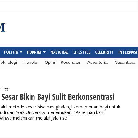
POLITIK
HUKRIM
NASIONAL
LIFESTYLE
CELEBRITY
INTERNAS
Teknologi
Traveler
Opini
Kesehatan
Advertorial
Nusantara
11:27
Sesar Bikin Bayi Sulit Berkonsentrasi
lui metode sesar bisa menghalangi kemampuan bayi untuk
tudi dari York University menemukan. "Penelitian kami
hwa melahirkan melalui jalan se