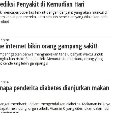
ediksi Penyakit di Kemudian Hari
k mencapai pubertas terkait dengan penyakit yang akan muncul di
am kehidupan mereka, kata sebuah penelitian yang dilakukan oleh
ambrid
 10:20
ne internet bikin orang gampang sakit!
peringatkan bahwa menghabiskan terlalu banyak waktu untuk
ngkatkan risiko flu dan pilek. Menurut studi terbaru, orang yang
et cenderung lebih gampang s
 10:16
enapa penderita diabetes dianjurkan makan
ti sangat membantu dalam mengendalikan diabetes. Makanan ini kaya
dapat melindungi organ tubuh. Vitamin C yang ditemukan dalam ubi
elindungi tu