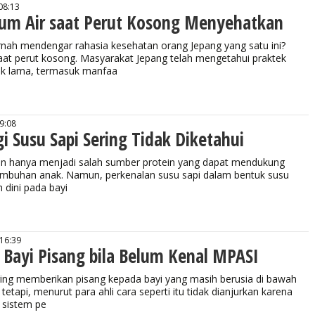
08:13
um Air saat Perut Kosong Menyehatkan
ah mendengar rahasia kesehatan orang Jepang yang satu ini?
aat perut kosong. Masyarakat Jepang telah mengetahui praktek
jak lama, termasuk manfaa
9:08
gi Susu Sapi Sering Tidak Diketahui
n hanya menjadi salah sumber protein yang dapat mendukung
tumbuhan anak. Namun, perkenalan susu sapi dalam bentuk susu
 dini pada bayi
 16:39
 Bayi Pisang bila Belum Kenal MPASI
ring memberikan pisang kepada bayi yang masih berusia di bawah
etapi, menurut para ahli cara seperti itu tidak dianjurkan karena
 sistem pe