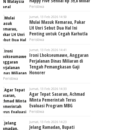
Happy Five Senilai Rp 39,8 Miliar
Peristiwa
Jumat, 13 Feb 2026 14:50
Mulai Masuk Kemarau, Pakar
LH Unri Sebut Dua Hal Ini
Penting untuk Cegah Karhutla
Peristiwa
Jumat, 13 Feb 2026 14:41
Ironi Lhokseumawe, Anggaran
Perjalanan Dinas Miliaran di
Tengah Pemangkasan Gaji
Honorer
Peristiwa
Jumat, 13 Feb 2026 14:33
Agar Tepat Sasaran, Achmad
Minta Pemerintah Terus
Evaluasi Program MBG
Peristiwa
Jumat, 13 Feb 2026 14:23
Jelang Ramadan, Bupati