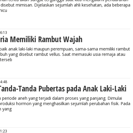
 disebut mimisan. Dijelaskan sejumlah ahli kesehatan, ada beberapa
micu
16:13
ria Memiliki Rambut Wajah
baik anak laki-laki maupun perempuan, sama-sama memiliki rambut
tubuh yang disebut rambut vellus. Saat memasuki usia remaja atau
 terseb
14:48
anda-Tanda Pubertas pada Anak Laki-Laki
periode aneh yang terjadi dalam proses yang panjang. Dimulai
produksi hormon yang menghasilkan sejumlah perubahan fisik. Pada
an yang
11:23