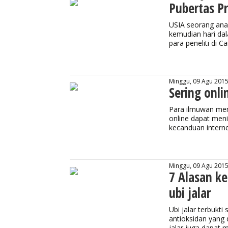
Pubertas Pr
USIA seorang ana
kemudian hari dal
para peneliti di C
Minggu, 09 Agu 2015
Sering onli
Para ilmuwan mem
online dapat meni
kecanduan intern
Minggu, 09 Agu 2015
7 Alasan k
ubi jalar
Ubi jalar terbuk
antioksidan yang 
jalar juga dapat m