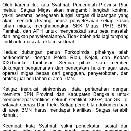
Oleh karena itu, kata Syahrial, Pemerintah Provinsi Riau
melalui Satgas Migas akan mengambil langkah konkret,
yakni pertama; penegasan fungsi satgas di lapangan yang
akan menjadi clearing house penyelesaian setiap kasus
lahan migas, menghubungkan SKK Migas, PHR, BPN,
Pemkab, dan APH untuk menyepakati satu peta masalah
dan langkah penyelesaiannya. Tidak boleh ada lagi tumpang
tindih informasi atau klaim sektoral.
Kedua; dukungan penuh Forkopimda, pihaknya telah
berkoordinasi dengan Polda Riau, Kejati, dan Kodam
XIX/Tuanku Tambusai. Semua pihak siap memberi
dukungan pengamanan dan penegakan hukum agar area
operasi migas bebas dari gangguan, penyerobotan, dan
praktik jual-beli lahan di area BMN.
Ketiga: instruksi sinkronisasi data pertanahan dengan
meminta BPN Provinsi dan Kabupaten Bengkalis untuk
mempercepat verifikasi seluruh sertifikat, SKGR, dan SKT di
wilayah operasi Duri Field. Setiap penerbitan dokumen baru
di area BMN harus mendapat klarifikasi Satgas terlebih
dahulu.
Keempat; kata Syahrial, yakni pendekatan sosial dan