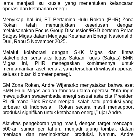
lama menjadi isu krusial yang menentukan kelancaran
operasi dan ketahanan energi.
Menyikapi hal ini, PT Pertamina Hulu Rokan (PHR) Zona
Rokan telah menunjukkan keseriusan dengan
melaksanakan Focus Group Discussion/FGD bertema Peran
Satgas Migas dalam Menjaga Ketahanan Energi Nasional di
Duri, Rabu 5 November 2025.
Melalui kolaborasi dengan SKK Migas dan lintas
stakeholder, serta aksi tegas Satuan Tugas (Satgas) BMN
Migas ini, PHR menegaskan komitmennya untuk
mengamankan aset negara yang tersebar di wilayah operasi
seluas ribuan kilometer persegi.
GM Zona Rokan, Andre Wijanarko menyatakan bahwa aset
BMN Hulu Migas adalah fondasi utama operasi. “Kita ingin
mewujudkan swasembada energi sesuai asta cita Presiden
RI, di mana Blok Rokan menjadi salah satu produksi yang
terbesar di Indonesia. Rokan secara masif mensupport
produksi signifikan untuk ketahanan energi," ujar Andre.
Aktivitas pengeboran yang masif, dengan target mencapai
500-an sumur per tahun, menjadi ujung tombak dalam
menjaga dan meningkatkan produksi. Namun, Andre