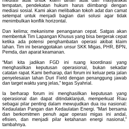
mediasi adat untuk klaim tanah adat dan masyarakat
tempatan, pendekatan hukum harus diimbangi dengan
mediasi sosial. Kami akan melibatkan tokoh adat dan camat
setempat untuk menjadi bagian dari solusi agar tidak
menimbulkan konflik horizontal.
Dan kelima; mekanisme penanganan cepat. Satgas akan
membentuk Tim Lapangan Khusus yang bisa bergerak cepat
ketika ada potensi penghambatan operasi akibat klaim
lahan. Tim ini beranggotakan unsur SKK Migas, PHR, BPN,
Pemda, dan aparat keamanan.
“Mari kita jadikan FGD ini ruang koordinasi yang
menghasilkan keputusan operasional, bukan sekadar
catatan rapat. Kami berharap, dari forum ini keluar peta jalan
penyelesaian lahan Duri Field dengan penanggung jawab
dan target waktu yang jelas,” tegas Syahrial.
Ia berharap forum ini menghasilkan keputusan yang
operasional dan dapat ditindaklanjuti, memperkuat Riau
sebagai pilar penting dalam mewujudkan dua isu nasional:
Kedaulatan Pangan dan Kedaulatan Energi. “Mari bersama
dan berkomitmen penuh agar operasi migas ini andal,
efisien, dan menjadi pilar ketahanan energi nasional,”
tambahnya.