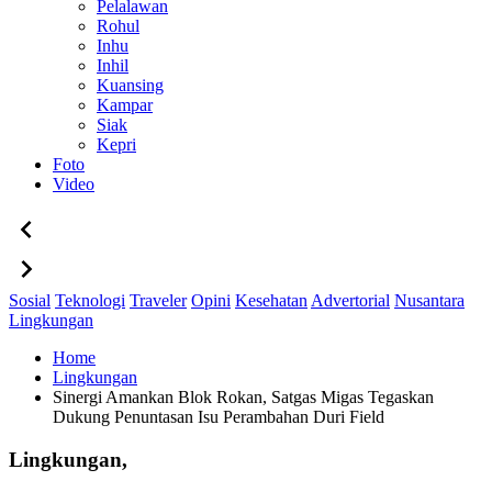
Pelalawan
Rohul
Inhu
Inhil
Kuansing
Kampar
Siak
Kepri
Foto
Video
Sosial
Teknologi
Traveler
Opini
Kesehatan
Advertorial
Nusantara
Lingkungan
Home
Lingkungan
Sinergi Amankan Blok Rokan, Satgas Migas Tegaskan
Dukung Penuntasan Isu Perambahan Duri Field
Lingkungan,