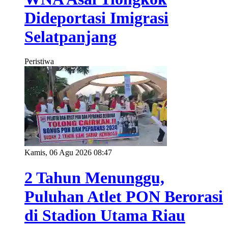
Dideportasi Imigrasi
Selatpanjang
Peristiwa
Kamis, 06 Agu 2026 08:47
2 Tahun Menunggu,
Puluhan Atlet PON Berorasi
di Stadion Utama Riau