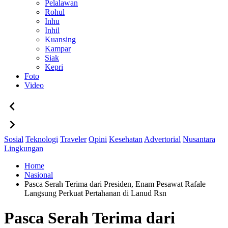
Pelalawan
Rohul
Inhu
Inhil
Kuansing
Kampar
Siak
Kepri
Foto
Video
Sosial
Teknologi
Traveler
Opini
Kesehatan
Advertorial
Nusantara
Lingkungan
Home
Nasional
Pasca Serah Terima dari Presiden, Enam Pesawat Rafale
Langsung Perkuat Pertahanan di Lanud Rsn
Pasca Serah Terima dari