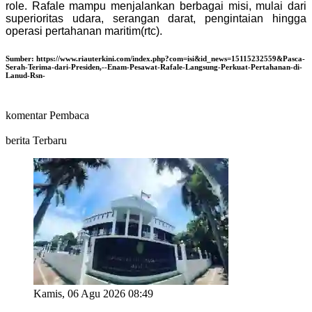
role. Rafale mampu menjalankan berbagai misi, mulai dari
superioritas udara, serangan darat, pengintaian hingga
operasi pertahanan maritim(rtc).
Sumber:
https://www.riauterkini.com/index.php?com=isi&id_news=15115232559&Pasca-
Serah-Terima-dari-Presiden,--Enam-Pesawat-Rafale-Langsung-Perkuat-Pertahanan-di-
Lanud-Rsn-
komentar Pembaca
berita Terbaru
Kamis, 06 Agu 2026 08:49