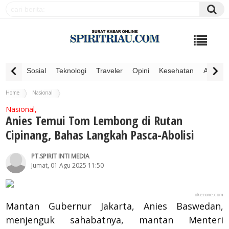
Sosial
Teknologi
Traveler
Opini
Kesehatan
Advertor
Home
Nasional
Anies Temui Tom Lembong di Rutan Cipinang, Bahas Langkah Pasca-Abolisi
Nasional,
Anies Temui Tom Lembong di Rutan
Cipinang, Bahas Langkah Pasca-Abolisi
PT.SPIRIT INTI MEDIA
Jumat, 01 Agu 2025 11:50
okezone.com
Mantan Gubernur Jakarta, Anies Baswedan,
menjenguk sahabatnya, mantan Menteri