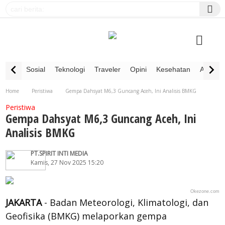
Sosial
Teknologi
Traveler
Opini
Kesehatan
Advertor
Home
Peristiwa
Gempa Dahsyat M6,3 Guncang Aceh, Ini Analisis BMKG
Peristiwa
Gempa Dahsyat M6,3 Guncang Aceh, Ini
Analisis BMKG
PT.SPIRIT INTI MEDIA
Kamis, 27 Nov 2025 15:20
Okezone.com
JAKARTA
- Badan Meteorologi, Klimatologi, dan
Geofisika (BMKG) melaporkan gempa