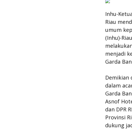
Inhu-Ketu
Riau mend
umum kepa
(Inhu)-Ria
melakukan
menjadi k
Garda Ban
Demikian 
dalam acar
Garda Bang
Asnof Hot
dan DPR RI
Provinsi R
dukung jad