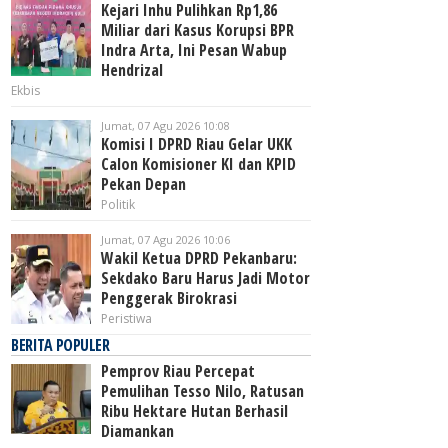
Kejari Inhu Pulihkan Rp1,86
Miliar dari Kasus Korupsi BPR
Indra Arta, Ini Pesan Wabup
Hendrizal
Ekbis
Jumat, 07 Agu 2026 10:08
Komisi I DPRD Riau Gelar UKK
Calon Komisioner KI dan KPID
Pekan Depan
Politik
Jumat, 07 Agu 2026 10:06
Wakil Ketua DPRD Pekanbaru:
Sekdako Baru Harus Jadi Motor
Penggerak Birokrasi
Peristiwa
BERITA POPULER
Pemprov Riau Percepat
Pemulihan Tesso Nilo, Ratusan
Ribu Hektare Hutan Berhasil
Diamankan