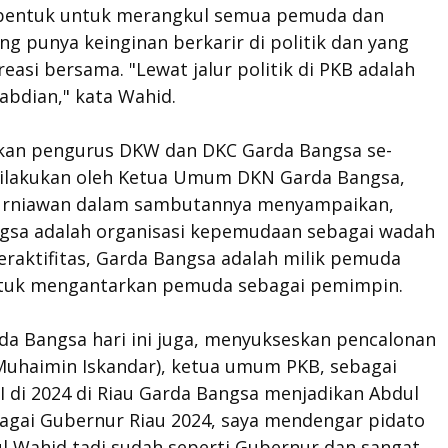
bentuk untuk merangkul semua pemuda dan
g punya keinginan berkarir di politik dan yang
reasi bersama. "Lewat jalur politik di PKB adalah
abdian," kata Wahid.
an pengurus DKW dan DKC Garda Bangsa se-
 dilakukan oleh Ketua Umum DKN Garda Bangsa,
rniawan dalam sambutannya menyampaikan,
gsa adalah organisasi kepemudaan sebagai wadah
raktifitas, Garda Bangsa adalah milik pemuda
untuk mengantarkan pemuda sebagai pemimpin.
da Bangsa hari ini juga, menyukseskan pencalonan
Muhaimin Iskandar), ketua umum PKB, sebagai
I di 2024 di Riau Garda Bangsa menjadikan Abdul
agai Gubernur Riau 2024, saya mendengar pidato
l Wahid tadi sudah seperti Gubernur dan sangat