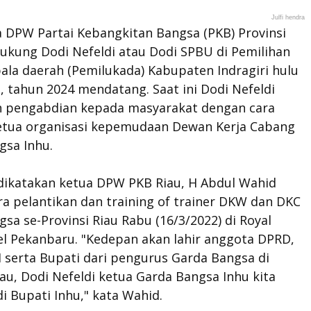
Julfi hendra
a DPW Partai Kebangkitan Bangsa (PKB) Provinsi
ukung Dodi Nefeldi atau Dodi SPBU di Pemilihan
la daerah (Pemilukada) Kabupaten Indragiri hulu
u, tahun 2024 mendatang. Saat ini Dodi Nefeldi
 pengabdian kepada masyarakat dengan cara
etua organisasi kepemudaan Dewan Kerja Cabang
gsa Inhu.
dikatakan ketua DPW PKB Riau, H Abdul Wahid
a pelantikan dan training of trainer DKW dan DKC
sa se-Provinsi Riau Rabu (16/3/2022) di Royal
el Pekanbaru. "Kedepan akan lahir anggota DPRD,
 serta Bupati dari pengurus Garda Bangsa di
iau, Dodi Nefeldi ketua Garda Bangsa Inhu kita
i Bupati Inhu," kata Wahid.