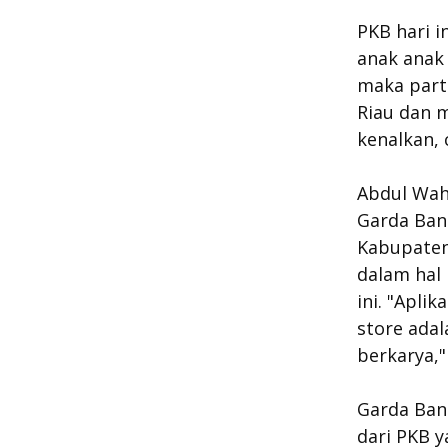
PKB hari i
anak anak 
maka part
Riau dan m
kenalkan, 
Abdul Wah
Garda Ban
Kabupaten
dalam hal
ini. "Apli
store adal
berkarya,"
Garda Ban
dari PKB 