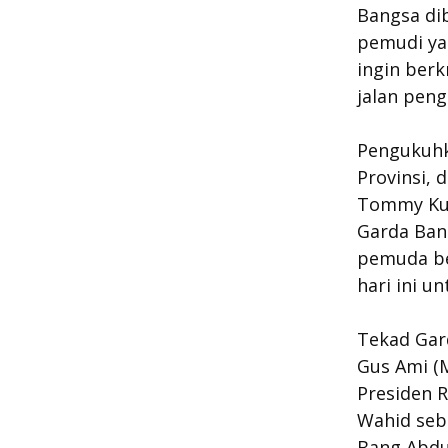
Bangsa di
pemudi yan
ingin berk
jalan peng
Pengukuhk
Provinsi,
Tommy Ku
Garda Ban
pemuda be
hari ini 
Tekad Gar
Gus Ami (
Presiden R
Wahid seb
Bang Abdu