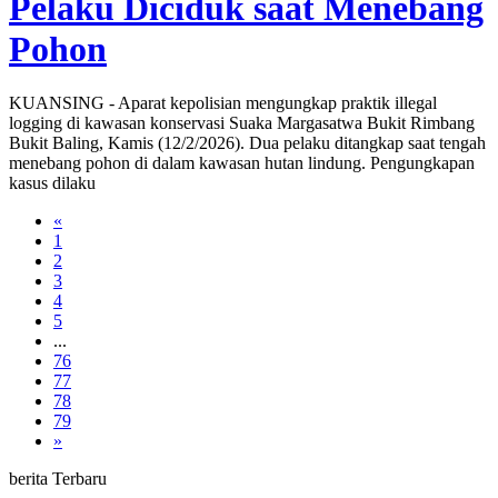
Pelaku Diciduk saat Menebang
Pohon
KUANSING - Aparat kepolisian mengungkap praktik illegal
logging di kawasan konservasi Suaka Margasatwa Bukit Rimbang
Bukit Baling, Kamis (12/2/2026). Dua pelaku ditangkap saat tengah
menebang pohon di dalam kawasan hutan lindung. Pengungkapan
kasus dilaku
«
1
2
3
4
5
...
76
77
78
79
»
berita Terbaru