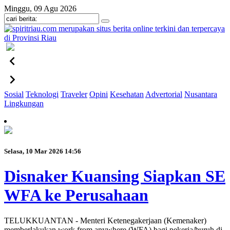
Minggu, 09 Agu 2026
Sosial
Teknologi
Traveler
Opini
Kesehatan
Advertorial
Nusantara
Lingkungan
Selasa, 10 Mar 2026 14:56
Disnaker Kuansing Siapkan SE
WFA ke Perusahaan
TELUKKUANTAN - Menteri Ketenegakerjaan (Kemenaker)
memberlakukan work from anywhere (WFA) bagi pekerja/buruh di