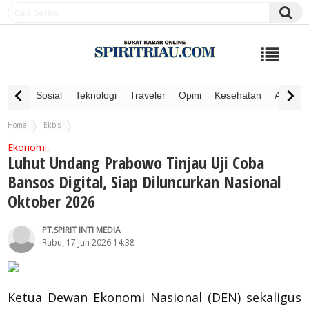
Sosial
Teknologi
Traveler
Opini
Kesehatan
Advertor
Home
Ekbis
Luhut Undang Prabowo Tinjau Uji Coba Bansos Digital, Siap Diluncurkan Nasional
Ekonomi,
Oktober 2026
Luhut Undang Prabowo Tinjau Uji Coba
Bansos Digital, Siap Diluncurkan Nasional
Oktober 2026
PT.SPIRIT INTI MEDIA
Rabu, 17 Jun 2026 14:38
Ketua Dewan Ekonomi Nasional (DEN) sekaligus