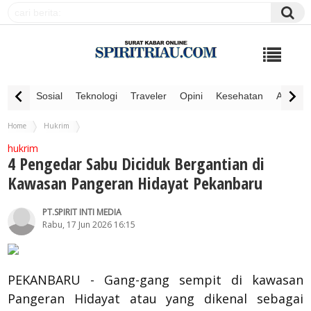
Sosial
Teknologi
Traveler
Opini
Kesehatan
Advertor
Home
Hukrim
4 Pengedar Sabu Diciduk Bergantian di Kawasan Pangeran Hidayat Pekanbaru
hukrim
4 Pengedar Sabu Diciduk Bergantian di
Kawasan Pangeran Hidayat Pekanbaru
PT.SPIRIT INTI MEDIA
Rabu, 17 Jun 2026 16:15
PEKANBARU - Gang-gang sempit di kawasan
Pangeran Hidayat atau yang dikenal sebagai