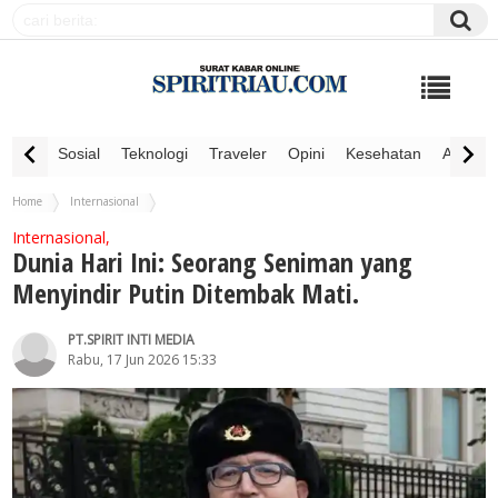
Sosial
Teknologi
Traveler
Opini
Kesehatan
Advertor
Home
Internasional
Dunia Hari Ini: Seorang Seniman yang Menyindir Putin Ditembak Mati.
Internasional,
Dunia Hari Ini: Seorang Seniman yang
Menyindir Putin Ditembak Mati.
PT.SPIRIT INTI MEDIA
Rabu, 17 Jun 2026 15:33