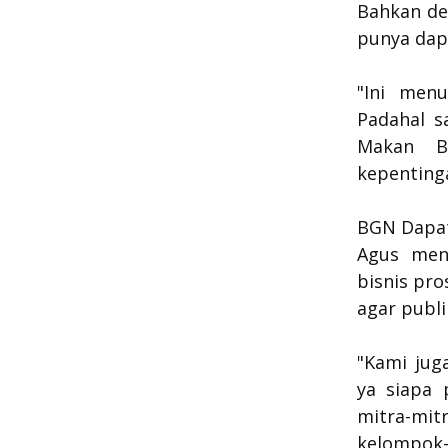
Bahkan de
punya dap
"Ini menu
Padahal s
Makan Be
kepentinga
BGN Dapat
Agus men
bisnis pro
agar publ
"Kami jug
ya siapa 
mitra-mit
kelompok-