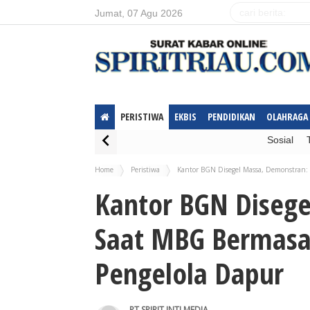
Jumat, 07 Agu 2026
PERISTIWA
EKBIS
PENDIDIKAN
OLAHRAGA
Sosial
Home
Peristiwa
Kantor BGN Disegel Massa, Demonstran: 
Kantor BGN Disege
Saat MBG Bermasal
Pengelola Dapur
PT.SPIRIT INTI MEDIA