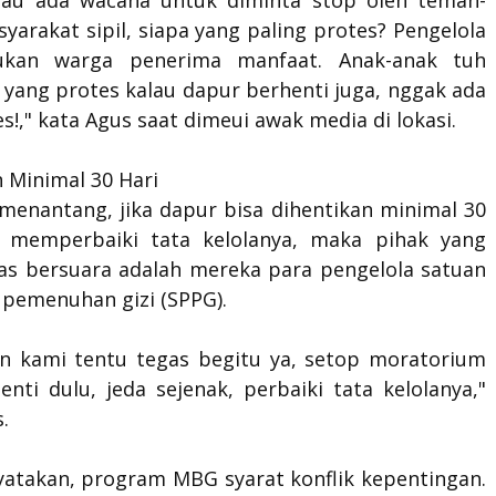
tau ada wacana untuk diminta stop oleh teman-
arakat sipil, siapa yang paling protes? Pengelola
ukan warga penerima manfaat. Anak-anak tuh
 yang protes kalau dapur berhenti juga, nggak ada
s!," kata Agus saat dimeui awak media di lokasi.
 Minimal 30 Hari
menantang, jika dapur bisa dihentikan minimal 30
 memperbaiki tata kelolanya, maka pihak yang
ras bersuara adalah mereka para pengelola satuan
 pemenuhan gizi (SPPG).
n kami tentu tegas begitu ya, setop moratorium
enti dulu, jeda sejenak, perbaiki tata kelolanya,"
.
atakan, program MBG syarat konflik kepentingan.