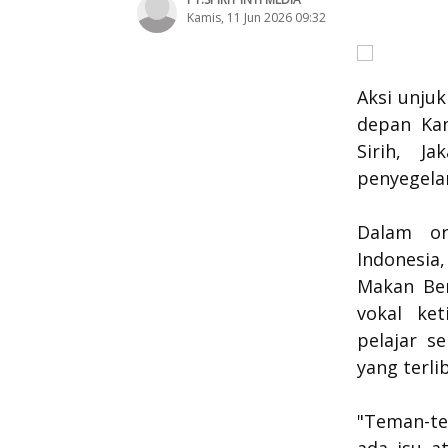
Kamis, 11 Jun 2026 09:32
Aksi unju
depan Kan
Sirih, Ja
penyegela
Dalam ora
Indonesia
Makan Ber
vokal ke
pelajar s
yang terl
"Teman-te