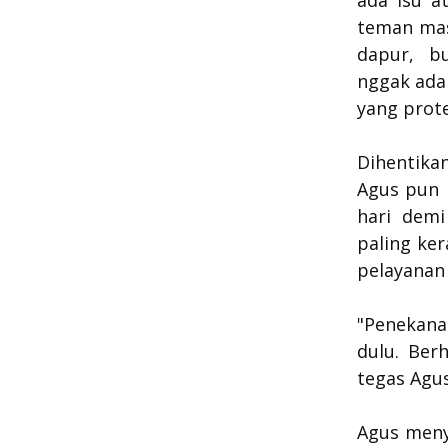
ada isu a
teman masy
dapur, b
nggak ada
yang prote
Dihentikan
Agus pun 
hari demi
paling ke
pelayanan
"Penekana
dulu. Berh
tegas Agus
Agus meny