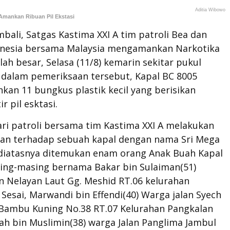
Aditia Wibowo
Amankan Ribuan Pil Ekstasi
ali, Satgas Kastima XXI A tim patroli Bea dan
onesia bersama Malaysia mengamankan Narkotika
ah besar, Selasa (11/8) kemarin sekitar pukul
, dalam pemeriksaan tersebut, Kapal BC 8005
an 11 bungkus plastik kecil yang berisikan
r pil esktasi.
ri patroli bersama tim Kastima XXI A melakukan
an terhadap sebuah kapal dengan nama Sri Mega
diatasnya ditemukan enam orang Anak Buah Kapal
sing-masing bernama Bakar bin Sulaiman(51)
n Nelayan Laut Gg. Meshid RT.06 kelurahan
Sesai, Marwandi bin Effendi(40) Warga jalan Syech
Bambu Kuning No.38 RT.07 Kelurahan Pangkalan
lah bin Muslimin(38) warga Jalan Panglima Jambul