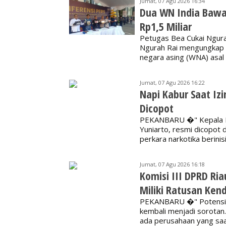
Jumat, 07 Agu 2026 16:34
Dua WN India Bawa 
Rp1,5 Miliar
Petugas Bea Cukai Ngura
Ngurah Rai mengungkap 
negara asing (WNA) asal 
Jumat, 07 Agu 2026 16:22
Napi Kabur Saat Iz
Dicopot
PEKANBARU �" Kepala Le
Yuniarto, resmi dicopot
perkara narkotika berini
Jumat, 07 Agu 2026 16:18
Komisi III DPRD R
Miliki Ratusan Ken
PEKANBARU �" Potensi k
kembali menjadi sorotan
ada perusahaan yang sa