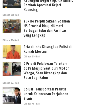
Keuangan Negara Rp74,9 Miliar,
Pemkab Apresiasi Kejari
Kuansing
Dibaca 958 kali
Yuk ke Perpustakaan Soeman
HS Provinsi Riau, Nikmati
Berbagai Buku dan Fasilitas
yang Lengkap
Dibaca 724 kali
Pria di Inhu Ditangkap Polisi di
Rumah Mertua
Dibaca 614 kali
2 Pria di Pelalawan Terekam
CCTV Masjid Saat Curi Motor
Warga, Satu Ditangkap dan
Satu Lagi Kabur
Dibaca 577 kali
Solusi Transportasi Praktis
untuk Kelancaran Perjalanan
Bisnis
Dibaca 481 kali