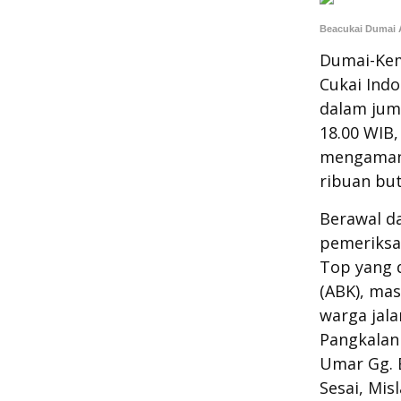
Beacukai Dumai 
Dumai-Kemb
Cukai Ind
dalam juml
18.00 WIB
mengamank
ribuan buti
Berawal da
pemeriksa
Top yang 
(ABK), ma
warga jala
Pangkalan 
Umar Gg. 
Sesai, Mis