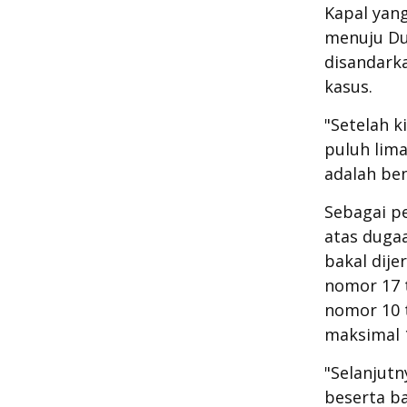
Kapal yang
menuju Du
disandark
kasus.
"Setelah k
puluh lima 
adalah ben
Sebagai p
atas duga
bakal dije
nomor 17 
nomor 10 
maksimal 1
"Selanjutn
beserta ba