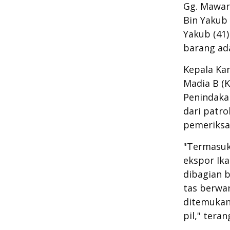
Gg. Mawar 
Bin Yakub 
Yakub (41
barang ada
Kepala Ka
Madia B (
Penindaka
dari patro
pemeriksa
"Termasuk
ekspor Ika
dibagian b
tas berwar
ditemukan 
pil," teran