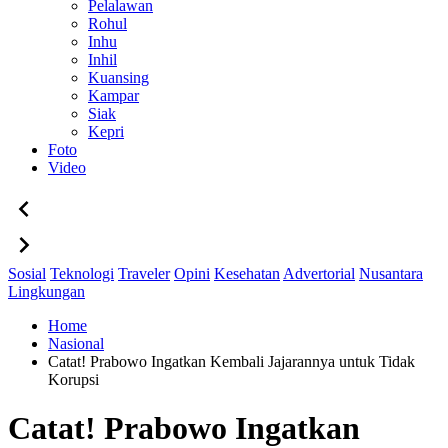
Pelalawan
Rohul
Inhu
Inhil
Kuansing
Kampar
Siak
Kepri
Foto
Video
Sosial
Teknologi
Traveler
Opini
Kesehatan
Advertorial
Nusantara
Lingkungan
Home
Nasional
Catat! Prabowo Ingatkan Kembali Jajarannya untuk Tidak
Korupsi
Catat! Prabowo Ingatkan