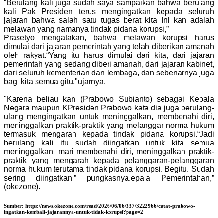
“Berulang kali juga sudah saya sampaikan bahwa berulang
kali Pak Presiden terus mengingatkan kepada seluruh
jajaran bahwa salah satu tugas berat kita ini kan adalah
melawan yang namanya tindak pidana korupsi,”
Prasetyo mengatakan, bahwa melawan korupsi harus
dimulai dari jajaran pemerintah yang telah diberikan amanah
oleh rakyat.“Yang itu harus dimulai dari kita, dari jajaran
pemerintah yang sedang diberi amanah, dari jajaran kabinet,
dari seluruh kementerian dan lembaga, dan sebenarnya juga
bagi kita semua gitu,"ujarnya.
"Karena beliau kan (Prabowo Subianto) sebagai Kepala
Negara maupun KPresiden Prabowo kata dia juga berulang-
ulang mengingatkan untuk meninggalkan, membenahi diri,
meninggalkan praktik-praktik yang melanggar norma hukum
termasuk mengarah kepada tindak pidana korupsi.“Jadi
berulang kali itu sudah diingatkan untuk kita semua
meninggalkan, mari membenahi diri, meninggalkan praktik-
praktik yang mengarah kepada pelanggaran-pelanggaran
norma hukum terutama tindak pidana korupsi. Begitu. Sudah
sering diingatkan,” pungkasnya.epala Pemerintahan,”
(okezone).
Sumber:
https://news.okezone.com/read/2026/06/06/337/3222966/catat-prabowo-
ingatkan-kembali-jajarannya-untuk-tidak-korupsi?page=2