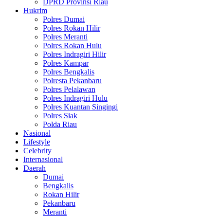
DPRD Provinsi Riau
Hukrim
Polres Dumai
Polres Rokan Hilir
Polres Meranti
Polres Rokan Hulu
Polres Indragiri Hilir
Polres Kampar
Polres Bengkalis
Polresta Pekanbaru
Polres Pelalawan
Polres Indragiri Hulu
Polres Kuantan Singingi
Polres Siak
Polda Riau
Nasional
Lifestyle
Celebrity
Internasional
Daerah
Dumai
Bengkalis
Rokan Hilir
Pekanbaru
Meranti