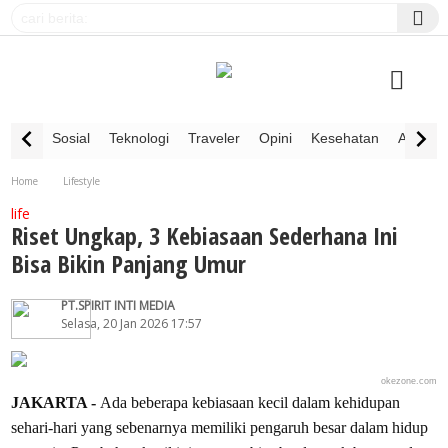
Sosial
Teknologi
Traveler
Opini
Kesehatan
Advertor
Home
Lifestyle
Riset Ungkap, 3 Kebiasaan Sederhana Ini Bisa Bikin Panjang Umur
life
Riset Ungkap, 3 Kebiasaan Sederhana Ini
Bisa Bikin Panjang Umur
PT.SPIRIT INTI MEDIA
Selasa, 20 Jan 2026 17:57
okezone.com
JAKARTA -
Ada beberapa kebiasaan kecil dalam kehidupan
sehari-hari yang sebenarnya memiliki pengaruh besar dalam hidup