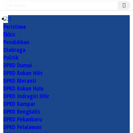
Peristiwa
Ekbis
Pendidikan
Olahraga
Politik
DPRD Dumai
DPRD Rokan Hilir
DPRD Meranti
DPRD Rokan Hulu
DPRD Indragiri Hilir
DPRD Kampar
DPRD Bengkalis
DPRD Pekanbaru
DPRD Pelalawan