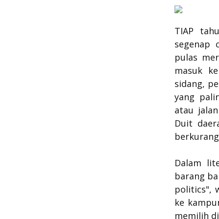
TIAP tah
segenap c
pulas mer
masuk ke
sidang, p
yang pali
atau jala
Duit daer
berkurang
Dalam lit
barang ba
politics",
ke kampun
memilih d