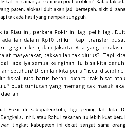
 fiskal, ini namanya "common pool problem". Kalau tak ada
yang paten, alokasi duit akan jadi bersepah, sikit di sana
i, tapi tak ada hasil yang nampak sungguh.
kita Riau ini, perkara Pokir ini lagi pelik lagi. Duit
 ada lah dalam Rp10 triliun, tapi transfer pusat
kit gegara kebijakan Jakarta. Ada yang beralasan
 hajat masyarakat, takkan lah tak diurus?" Tapi kita
ali: apa iya semua keinginan itu bisa kita penuhi
lam setahun? Di sinilah kita perlu "fiscal discipline"
lin fiskal. Kita harus berani bicara "tak bisa" atau
ulu" buat tuntutan yang memang tak masuk akal
 daerah.
hat Pokir di kabupaten/kota, lagi pening lah kita. Di
engkalis, Inhil, atau Rohul, tekanan itu lebih kuat betul.
wan tingkat kabupaten ini dekat sangat sama orang