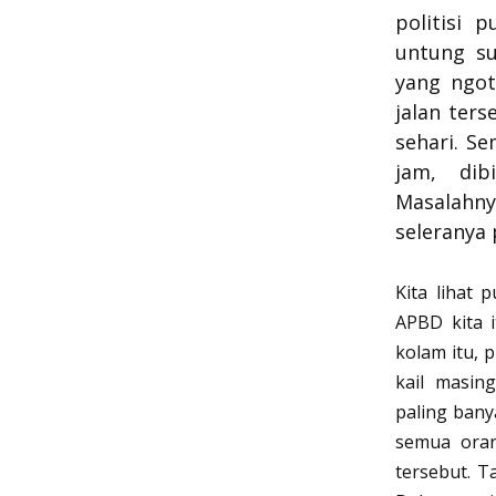
politisi 
untung su
yang ngot
jalan ter
sehari. Se
jam, dib
Masalahny
seleranya 
Kita lihat
APBD kita 
kolam itu, 
kail masin
paling bany
semua oran
tersebut. T