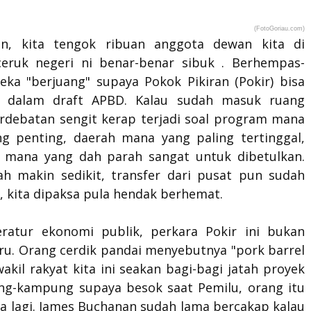
(FotoGoriau.com)
un, kita tengok ribuan anggota dewan kita di
eruk negeri ni benar-benar sibuk . Berhempas-
eka "berjuang" supaya Pokok Pikiran (Pokir) bisa
 dalam draft APBD. Kalau sudah masuk ruang
erdebatan sengit kerap terjadi soal program mana
ng penting, daerah mana yang paling tertinggal,
n mana yang dah parah sangat untuk dibetulkan.
ah makin sedikit, transfer dari pusat pun sudah
, kita dipaksa pula hendak berhemat.
eratur ekonomi publik, perkara Pokir ini bukan
ru. Orang cerdik pandai menyebutnya "pork barrel
 wakil rakyat kita ini seakan bagi-bagi jatah proyek
g-kampung supaya besok saat Pemilu, orang itu
ia lagi. James Buchanan sudah lama bercakap kalau