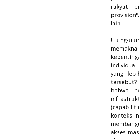
rakyat b
provision"
lain.
Ujung-ujun
memaknai 
kepentin
individua
yang leb
tersebut?
bahwa pe
infrastr
(capabili
konteks in
membangun
akses mas