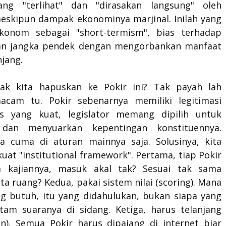
ang "terlihat" dan "dirasakan langsung" oleh
meskipun dampak ekonominya marjinal. Inilah yang
konom sebagai "short-termism", bias terhadap
an jangka pendek dengan mengorbankan manfaat
jang.
dak kita hapuskan ke Pokir ini? Tak payah lah
cam tu. Pokir sebenarnya memiliki legitimasi
s yang kuat, legislator memang dipilih untuk
 dan menyuarkan kepentingan konstituennya.
a cuma di aturan mainnya saja. Solusinya, kita
uat "institutional framework". Pertama, tiap Pokir
a kajiannya, masuk akal tak? Sesuai tak sama
ta ruang? Kedua, pakai sistem nilai (scoring). Mana
ng butuh, itu yang didahulukan, bukan siapa yang
ntam suaranya di sidang. Ketiga, harus telanjang
an). Semua Pokir harus dipajang di internet biar