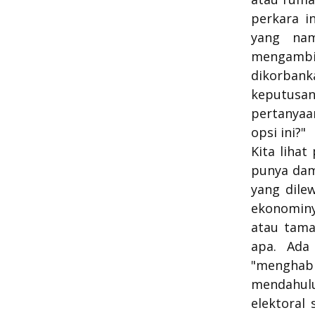
perkara i
yang nam
mengambi
dikorbank
keputusa
pertanyaa
opsi ini?"
Kita lihat
punya dam
yang dile
ekonomin
atau tama
apa. Ada
"mengha
mendahulu
elektoral