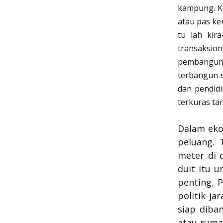
kampung. Kal
atau pas ken
tu lah kira
transaksion
pembangun
terbangun 
dan pendidi
terkuras ta
Dalam ekon
peluang. 
meter di 
duit itu 
penting. 
politik j
siap diba
atau ruma