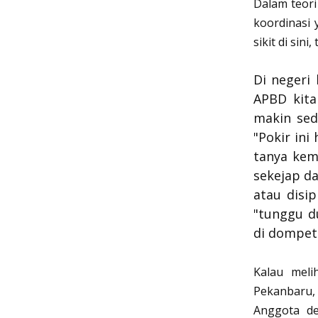
Dalam teori
koordinasi 
sikit di sin
Di negeri 
APBD kita
makin sed
"Pokir ini
tanya kemb
sekejap da
atau disip
"tunggu d
di dompet
Kalau meli
Pekanbaru, B
Anggota de