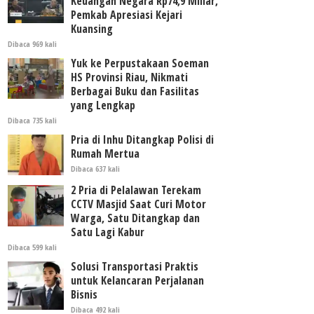
Keuangan Negara Rp74,9 Miliar,
Pemkab Apresiasi Kejari
Kuansing
Dibaca 969 kali
Yuk ke Perpustakaan Soeman
HS Provinsi Riau, Nikmati
Berbagai Buku dan Fasilitas
yang Lengkap
Dibaca 735 kali
Pria di Inhu Ditangkap Polisi di
Rumah Mertua
Dibaca 637 kali
2 Pria di Pelalawan Terekam
CCTV Masjid Saat Curi Motor
Warga, Satu Ditangkap dan
Satu Lagi Kabur
Dibaca 599 kali
Solusi Transportasi Praktis
untuk Kelancaran Perjalanan
Bisnis
Dibaca 492 kali