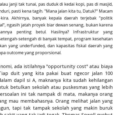
au janji tak tunai, pas duduk di kedai kopi, pas di masjid,
duri, pasti kena tagih. "Mana jalan kita tu, Datuk?" Macam
-kira. Akhirnya, banyak kepala daerah terjebak "politik
al", ngasih jatah proyek biar dewan senang, bukan karena
annya penting betul. Hasilnya? Infrastruktur yang
setengah-setengah di banyak tempat, program kesehatan
kan yang underfunded, dan kapasitas fiskal daerah yang
npa outcome yang proporsional.
omi, ada istilahnya "opportunity cost" atau biaya
Tiap duit yang kita pakai buat ngecor jalan 100
dalam dapil si A, maknanya kita sudah kehilangan
untuk betulkan sekolah atau puskesmas yang lebih
Persoalan ini tak nampak di mata, makanya orang
arang mau membahasnya. Orang melihat jalan yang
ngun, tapi tak tampak sekolah yang makin buruk
h sakit yang tak jadi tegak. Thomas Sowell nyebut