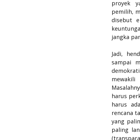
proyek y
pemilih, 
disebut e
keuntung
jangka pan
Jadi, hen
sampai ma
demokrati
mewakili
Masalahny
harus perk
harus ad
rencana ta
yang pali
paling la
(transpar