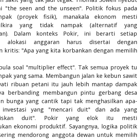
ni "the seen and the unseen". Politik fokus pada
pak (proyek fisik), manakala ekonom mesti
lkira yang tidak nampak (alternatif yang
an). Dalam konteks Pokir, ini berarti setiap
n alokasi anggaran harus disertai dengan
n kritis: "Apa yang kita korbankan dengan memilih
 pula soal "multiplier effect". Tak semua proyek tu
pak yang sama. Membangun jalan ke kebun sawit
wati ribuan petani itu jauh lebih mantap dampak
ya berbanding membangun pintu gerbang desa
n bunga yang cantik tapi tak menghasilkan apa-
 investasi yang "mencari duit" dan ada yang
biskan duit". Pokir yang elok itu mesti
kan ekonomi produktif. Sayangnya, logika politik
 sering mendorong anggota dewan untuk memilih