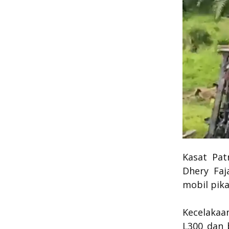
Kasat Pat
Dhery Faj
mobil pika
Kecelakaa
L300 dan b