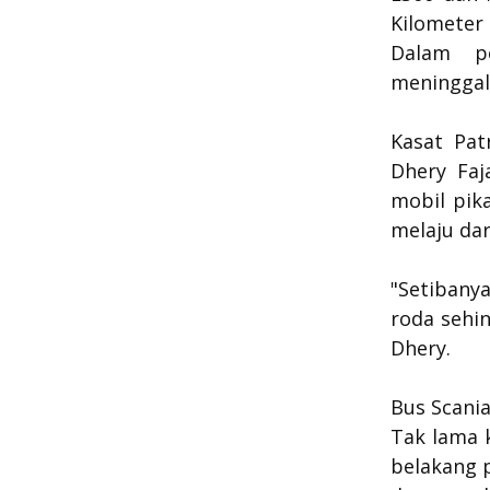
Kilometer
Dalam pe
meninggal
Kasat Pat
Dhery Faj
mobil pik
melaju da
"Setibany
roda sehin
Dhery.
Bus Scani
Tak lama 
belakang 