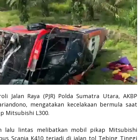
roli Jalan Raya (PJR) Polda Sumatra Utara, AKBP
ariandono, mengatakan kecelakaan bermula saat
p Mitsubishi L300.
n lalu lintas melibatkan mobil pikap Mitsubishi
us Scania K410 terjadi di jalan tol Tebing Tinggi