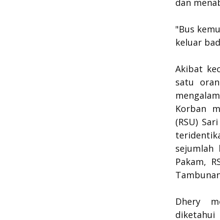
dan menab
"Bus kemud
keluar bad
Akibat ke
satu oran
mengalami
Korban m
(RSU) Sar
teridenti
sejumlah 
Pakam, R
Tambunan
Dhery m
diketahu