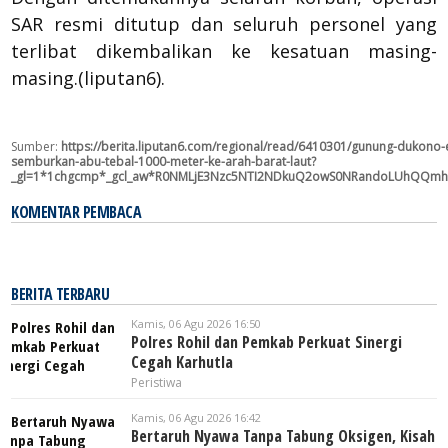
SAR resmi ditutup dan seluruh personel yang
terlibat dikembalikan ke kesatuan masing-
masing.(liputan6).
Sumber:
https://berita.liputan6.com/regional/read/6410301/gunung-dukono-e
semburkan-abu-tebal-1000-meter-ke-arah-barat-laut?
_gl=1*1chgcmp*_gcl_aw*R0NMLjE3Nzc5NTI2NDkuQ2owS0NRandoLUhQQm
KOMENTAR PEMBACA
BERITA TERBARU
Kamis, 06 Agu 2026 16:50
Polres Rohil dan Pemkab Perkuat Sinergi
Cegah Karhutla
Peristiwa
Kamis, 06 Agu 2026 16:42
Bertaruh Nyawa Tanpa Tabung Oksigen, Kisah