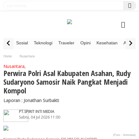
Sosial
Teknologi
Traveler
Opini
Kesehatan
Advertor
Home
Nusantara
Perwira Polri Asal Kabupaten Asahan, Rudy Sudaryono Samosir Naik Pangkat Menjadi
Nusantara,
Kompol
Perwira Polri Asal Kabupaten Asahan, Rudy
Sudaryono Samosir Naik Pangkat Menjadi
Kompol
Laporan : Jonathan Surbakti
PT.SPIRIT INTI MEDIA
Sabtu, 04 Jul 2026 11:00
(Foto : Istimewa)