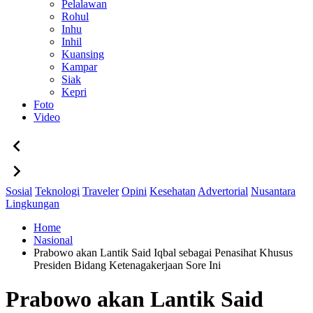
Pelalawan
Rohul
Inhu
Inhil
Kuansing
Kampar
Siak
Kepri
Foto
Video
Sosial
Teknologi
Traveler
Opini
Kesehatan
Advertorial
Nusantara
Lingkungan
Home
Nasional
Prabowo akan Lantik Said Iqbal sebagai Penasihat Khusus
Presiden Bidang Ketenagakerjaan Sore Ini
Prabowo akan Lantik Said