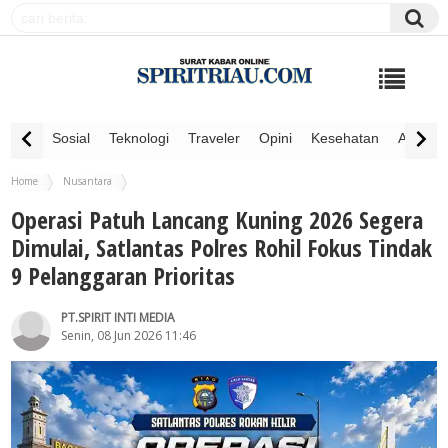
Sosial
Teknologi
Traveler
Opini
Kesehatan
Advertor
Home
Nusantara
Operasi Patuh Lancang Kuning 2026 Segera Dimulai, Satlantas Polres Rohil Fokus
Operasi Patuh Lancang Kuning 2026 Segera
Tindak 9 Pelanggaran Prioritas
Dimulai, Satlantas Polres Rohil Fokus Tindak
9 Pelanggaran Prioritas
PT.SPIRIT INTI MEDIA
Senin, 08 Jun 2026 11:46