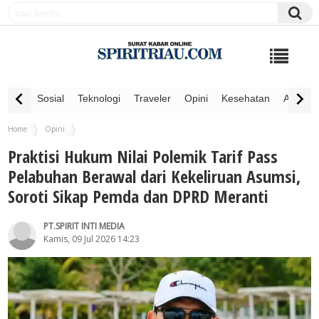
Sosial
Teknologi
Traveler
Opini
Kesehatan
Advertor
Home
Opini
Praktisi Hukum Nilai Polemik Tarif Pass Pelabuhan Berawal dari Kekeliruan Asumsi,
Praktisi Hukum Nilai Polemik Tarif Pass
Soroti Sikap Pemda dan DPRD Meranti
Pelabuhan Berawal dari Kekeliruan Asumsi,
Soroti Sikap Pemda dan DPRD Meranti
PT.SPIRIT INTI MEDIA
Kamis, 09 Jul 2026 14:23