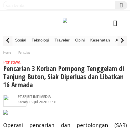
Sosial
Teknologi
Traveler
Opini
Kesehatan
Advertor
Home
Peristiwa
Pencarian 3 Korban Pompong Tenggelam di Tanjung Buton, Siak Diperluas dan Libatkan
Peristiwa,
16 Armada
Pencarian 3 Korban Pompong Tenggelam di
Tanjung Buton, Siak Diperluas dan Libatkan
16 Armada
PT.SPIRIT INTI MEDIA
Kamis, 09 Jul 2026 11:31
Operasi pencarian dan pertolongan (SAR)