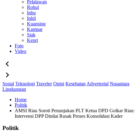
Pelalawan
Rohul
Inhu
Inhil
Kuansing
Kampar
Siak
Kepri
Foto
Video
Sosial
Teknologi
Traveler
Opini
Kesehatan
Advertorial
Nusantara
Lingkungan
Home
Politik
AMSI Riau Soroti Penunjukan PLT Ketua DPD Golkar Riau:
Intervensi DPP Dinilai Rusak Proses Konsolidasi Kader
Politik