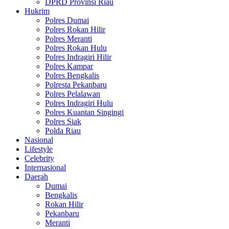
DPRD Provinsi Riau
Hukrim
Polres Dumai
Polres Rokan Hilir
Polres Meranti
Polres Rokan Hulu
Polres Indragiri Hilir
Polres Kampar
Polres Bengkalis
Polresta Pekanbaru
Polres Pelalawan
Polres Indragiri Hulu
Polres Kuantan Singingi
Polres Siak
Polda Riau
Nasional
Lifestyle
Celebrity
Internasional
Daerah
Dumai
Bengkalis
Rokan Hilir
Pekanbaru
Meranti