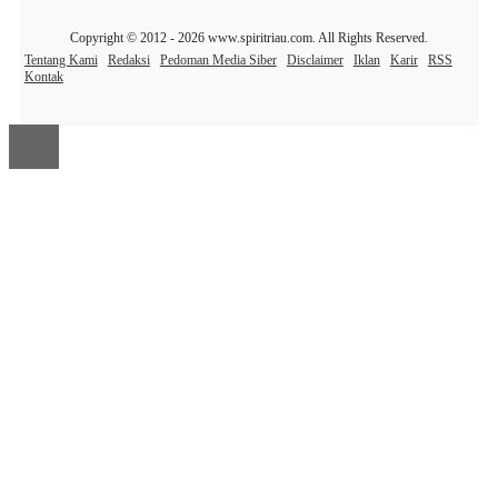
Copyright © 2012 - 2026 www.spiritriau.com. All Rights Reserved.
Tentang Kami
Redaksi
Pedoman Media Siber
Disclaimer
Iklan
Karir
RSS
Kontak