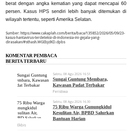
berat dengan angka kematian yang dapat mencapai 60
persen. Kasus HPS sendiri lebih banyak ditemukan di
wilayah tertentu, seperti Amerika Selatan.
Sumber:
https://www.cakaplah.com/berita/baca/135852/2026/05/09/23-
kasus-hantavirus-terdeteksi-di-indonesia-ini-gejala-yang-
dirasakan/#sthash.WGEbjdKD.dpbs
KOMENTAR PEMBACA
BERITA TERBARU
Sabtu, 08 Agu 2026 16:51
Sungai Guntung Membara,
Kawasan Padat Terbakar
Peristiwa
Sabtu, 08 Agu 2026 16:30
75 Ribu Warga Gunungkidul
Kesulitan Air, BPBD Salurkan
Bantuan Harian
Ekbis