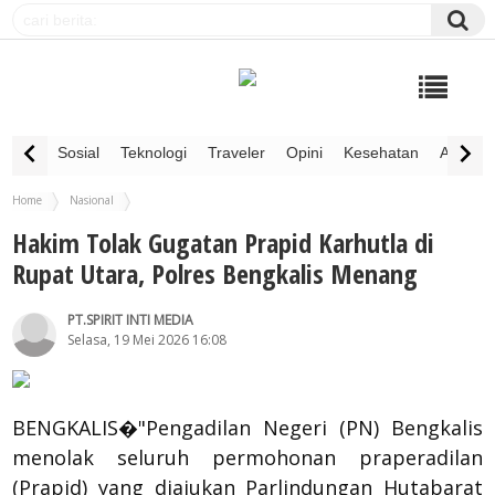
Sosial
Teknologi
Traveler
Opini
Kesehatan
Advertor
Home
Nasional
Hakim Tolak Gugatan Prapid Karhutla di Rupat Utara, Polres Bengkalis Menang
Hakim Tolak Gugatan Prapid Karhutla di
Rupat Utara, Polres Bengkalis Menang
PT.SPIRIT INTI MEDIA
Selasa, 19 Mei 2026 16:08
BENGKALIS�"Pengadilan Negeri (PN) Bengkalis
menolak seluruh permohonan praperadilan
(Prapid) yang diajukan Parlindungan Hutabarat