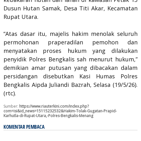
Dusun Hutan Samak, Desa Titi Akar, Kecamatan
Rupat Utara.
“Atas dasar itu, majelis hakim menolak seluruh
permohonan praperadilan pemohon dan
menyatakan proses hukum yang dilakukan
penyidik Polres Bengkalis sah menurut hukum,”
demikian amar putusan yang dibacakan dalam
persidangan disebutkan Kasi Humas Polres
Bengkalis Aipda Juliandi Bazrah, Selasa (19/5/26).
(rtc).
Sumber:
https://www.riauterkini.com/index.php?
com=isi&id_news=15115232532&Hakim-Tolak-Gugatan-Prapid-
Karhutla-di-Rupat-Utara,-Polres-Bengkalis-Menang
KOMENTAR PEMBACA