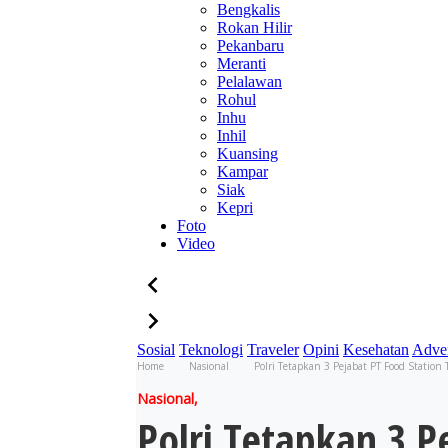
Bengkalis
Rokan Hilir
Pekanbaru
Meranti
Pelalawan
Rohul
Inhu
Inhil
Kuansing
Kampar
Siak
Kepri
Foto
Video
Sosial
Teknologi
Traveler
Opini
Kesehatan
Adver
Home
Nasional
Polri Tetapkan 3 Pejabat PT Food Station
Nasional,
Polri Tetapkan 3 P