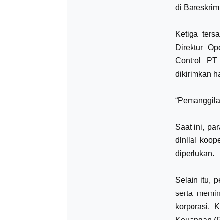
di Bareskrim 
Ketiga ters
Direktur Op
Control PT
dikirimkan h
“Pemanggilan 
Saat ini, pa
dinilai koo
diperlukan.
Selain itu, 
serta memin
korporasi. 
Keuangan (P