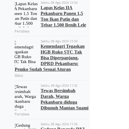
Sabtu, 08 Agu 2026 13:36
Lapas Kelas IIA
Pekanbaru Panen 1,5
Ton Ikan Patin dan
Tebar 1.500 Benih Lele
Peristiwa
Sabtu, 08 Agu 2026 13:34
Kemendagri Tegaskan
HGB Ruko STC Tak
Bisa Diperpanjang,
DPRD Pekanbaru:
Pemko Sudah Sesuai Aturan
Ekbis
Sabtu, 08 Agu 2026 11:52
Tewas Bersimbah
Darah, Warga
Pekanbaru diduga
Dibunuh Mantan Suami
Peristiwa
Sabtu, 08 Agu 2026 11:36