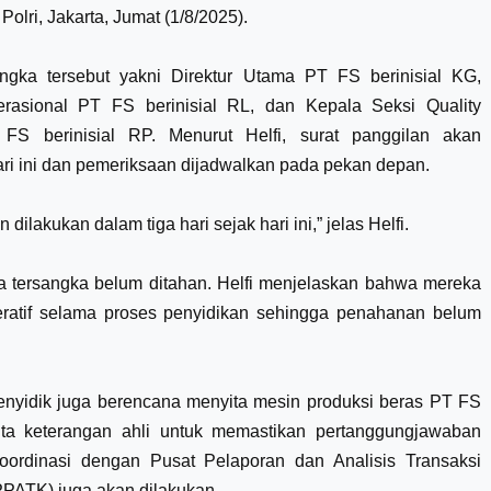
Polri, Jakarta, Jumat (1/8/2025).
angka tersebut yakni Direktur Utama PT FS berinisial KG,
erasional PT FS berinisial RL, dan Kepala Seksi Quality
 FS berinisial RP. Menurut Helfi, surat panggilan akan
ari ini dan pemeriksaan dijadwalkan pada pekan depan.
dilakukan dalam tiga hari sejak hari ini,” jelas Helfi.
ra tersangka belum ditahan. Helfi menjelaskan bahwa mereka
peratif selama proses penyidikan sehingga penahanan belum
penyidik juga berencana menyita mesin produksi beras PT FS
ta keterangan ahli untuk memastikan pertanggungjawaban
Koordinasi dengan Pusat Pelaporan dan Analisis Transaksi
PATK) juga akan dilakukan.