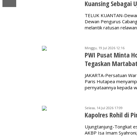
Kuansing Sebagai U
TELUK KUANTAN-Dewan P
Dewan Pengurus Cabang 
melantik ratusan relaw
Minggu, 19 Jul 2026 12:16
PWI Pusat Minta H
Tegaskan Martabat
JAKARTA-Persatuan War
Paris Hutapea menyampa
pernyataannya kepada wa
Selasa, 14 Jul 2026 17:09
Kapolres Rohil di Pi
Ujungtanjung-Tongkat est
AKBP Isa Imam Syahroni, 