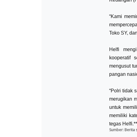
“Kami memi
mempercepat 
Toko SY, dan
Helfi meng
kooperatif
mengusut tun
pangan nasi
“Polri tidak
merugikan 
untuk memil
memiliki kat
tegas Helfi.*
Sumber:
Berita