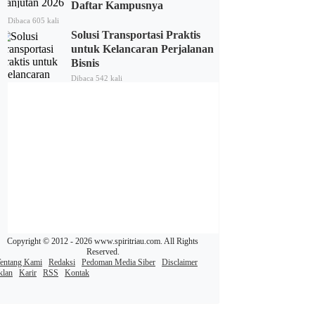
Daftar Kampusnya
Dibaca 605 kali
Solusi Transportasi Praktis
untuk Kelancaran Perjalanan
Bisnis
Dibaca 542 kali
Copyright © 2012 - 2026 www.spiritriau.com. All Rights
Reserved.
entang Kami
Redaksi
Pedoman Media Siber
Disclaimer
klan
Karir
RSS
Kontak