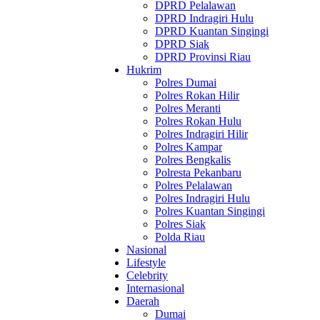
DPRD Pelalawan
DPRD Indragiri Hulu
DPRD Kuantan Singingi
DPRD Siak
DPRD Provinsi Riau
Hukrim
Polres Dumai
Polres Rokan Hilir
Polres Meranti
Polres Rokan Hulu
Polres Indragiri Hilir
Polres Kampar
Polres Bengkalis
Polresta Pekanbaru
Polres Pelalawan
Polres Indragiri Hulu
Polres Kuantan Singingi
Polres Siak
Polda Riau
Nasional
Lifestyle
Celebrity
Internasional
Daerah
Dumai