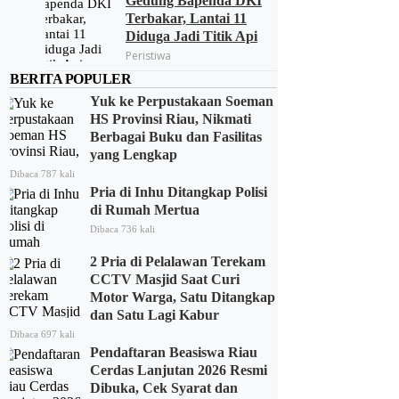
Gedung Bapenda DKI
Terbakar, Lantai 11
Diduga Jadi Titik Api
Peristiwa
BERITA POPULER
Yuk ke Perpustakaan Soeman
HS Provinsi Riau, Nikmati
Berbagai Buku dan Fasilitas
yang Lengkap
Dibaca 787 kali
Pria di Inhu Ditangkap Polisi
di Rumah Mertua
Dibaca 736 kali
2 Pria di Pelalawan Terekam
CCTV Masjid Saat Curi
Motor Warga, Satu Ditangkap
dan Satu Lagi Kabur
Dibaca 697 kali
Pendaftaran Beasiswa Riau
Cerdas Lanjutan 2026 Resmi
Dibuka, Cek Syarat dan