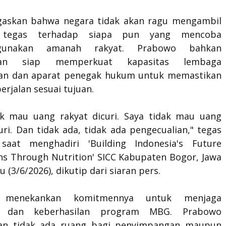
askan bahwa negara tidak akan ragu mengambil
n tegas terhadap siapa pun yang mencoba
hgunakan amanah rakyat. Prabowo bahkan
kan siap memperkuat kapasitas lembaga
an dan aparat penegak hukum untuk memastikan
rjalan sesuai tujuan.
ak mau uang rakyat dicuri. Saya tidak mau uang
uri. Dan tidak ada, tidak ada pengecualian," tegas
saat menghadiri 'Building Indonesia's Future
ns Through Nutrition' SICC Kabupaten Bogor, Jawa
u (3/6/2026), dikutip dari siaran pers.
 menekankan komitmennya untuk menjaga
as dan keberhasilan program MBG. Prabowo
an tidak ada ruang bagi penyimpangan maupun