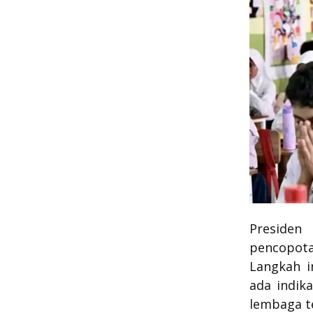
Presiden
pencopot
Langkah i
ada indik
lembaga t