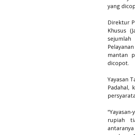
yang dico
Direktur 
Khusus (J
sejumlah
Pelayanan
mantan p
dicopot.
Yayasan T
Padahal, 
persyarat
"Yayasan-
rupiah ti
antaranya