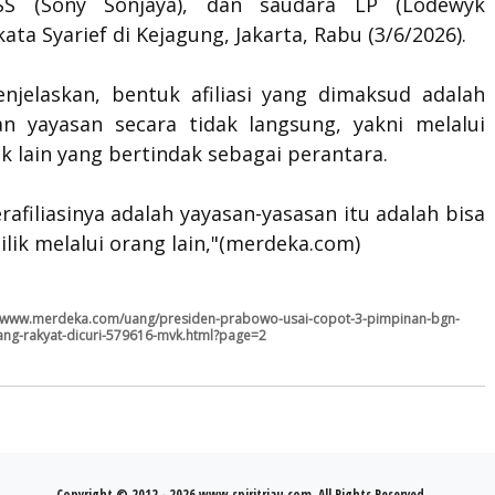
SS (Sony Sonjaya), dan saudara LP (Lodewyk
kata Syarief di Kejagung, Jakarta, Rabu (3/6/2026).
enjelaskan, bentuk afiliasi yang dimaksud adalah
an yayasan secara tidak langsung, yakni melalui
k lain yang bertindak sebagai perantara.
rafiliasinya adalah yayasan-yasasan itu adalah bisa
ilik melalui orang lain,"(merdeka.com)
//www.merdeka.com/uang/presiden-prabowo-usai-copot-3-pimpinan-bgn-
ang-rakyat-dicuri-579616-mvk.html?page=2
Copyright © 2012 - 2026 www.spiritriau.com. All Rights Reserved.