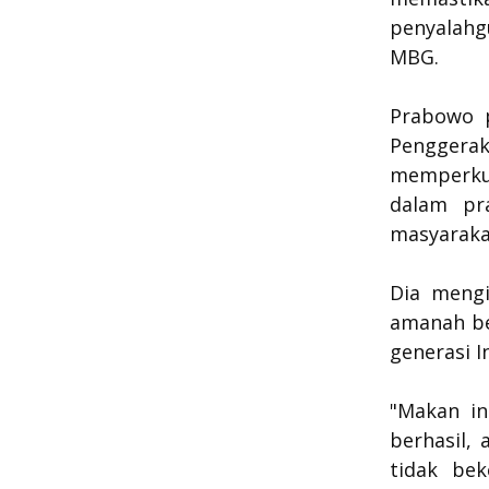
penyalah
MBG.
Prabowo 
Pengger
memperkua
dalam pr
masyaraka
Dia meng
amanah be
generasi I
"Makan in
berhasil, 
tidak bek