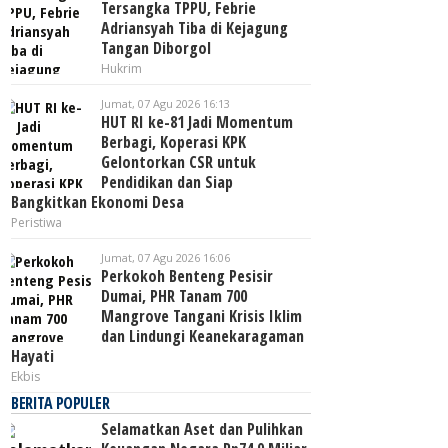
Tersangka TPPU, Febrie
Adriansyah Tiba di Kejagung
Tangan Diborgol
Hukrim
Jumat, 07 Agu 2026 16:13
HUT RI ke-81 Jadi Momentum
Berbagi, Koperasi KPK
Gelontorkan CSR untuk
Pendidikan dan Siap
Bangkitkan Ekonomi Desa
Peristiwa
Jumat, 07 Agu 2026 16:06
Perkokoh Benteng Pesisir
Dumai, PHR Tanam 700
Mangrove Tangani Krisis Iklim
dan Lindungi Keanekaragaman
Hayati
Ekbis
BERITA POPULER
Selamatkan Aset dan Pulihkan