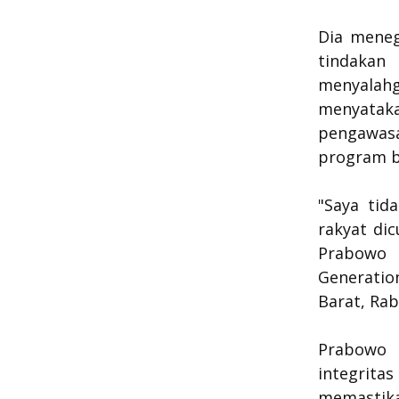
Dia meneg
tindaka
menyala
menyata
pengawas
program be
"Saya tid
rakyat dic
Prabowo 
Generatio
Barat, Rab
Prabowo
integrit
memastik