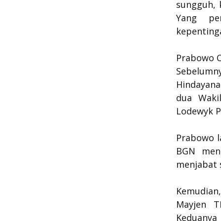
sungguh, k
Yang pe
kepentinga
Prabowo C
Sebelumn
Hindayana
dua Wakil
Lodewyk Pu
Prabowo l
BGN meng
menjabat 
Kemudian
Mayjen T
Keduanya 