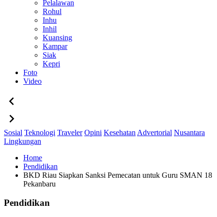
Pelalawan
Rohul
Inhu
Inhil
Kuansing
Kampar
Siak
Kepri
Foto
Video
Sosial
Teknologi
Traveler
Opini
Kesehatan
Advertorial
Nusantara
Lingkungan
Home
Pendidikan
BKD Riau Siapkan Sanksi Pemecatan untuk Guru SMAN 18
Pekanbaru
Pendidikan