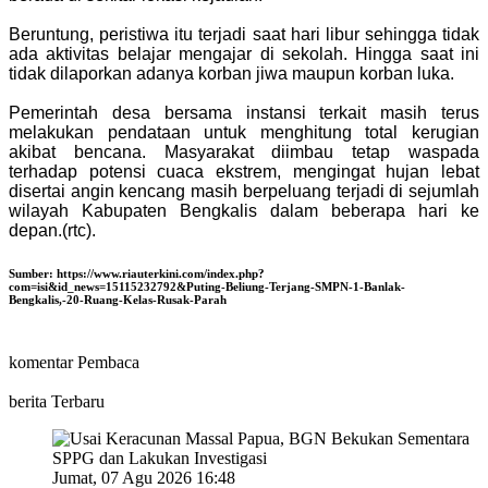
Beruntung, peristiwa itu terjadi saat hari libur sehingga tidak
ada aktivitas belajar mengajar di sekolah. Hingga saat ini
tidak dilaporkan adanya korban jiwa maupun korban luka.
Pemerintah desa bersama instansi terkait masih terus
melakukan pendataan untuk menghitung total kerugian
akibat bencana. Masyarakat diimbau tetap waspada
terhadap potensi cuaca ekstrem, mengingat hujan lebat
disertai angin kencang masih berpeluang terjadi di sejumlah
wilayah Kabupaten Bengkalis dalam beberapa hari ke
depan.(rtc).
Sumber:
https://www.riauterkini.com/index.php?
com=isi&id_news=15115232792&Puting-Beliung-Terjang-SMPN-1-Banlak-
Bengkalis,-20-Ruang-Kelas-Rusak-Parah
komentar Pembaca
berita Terbaru
Jumat, 07 Agu 2026 16:48