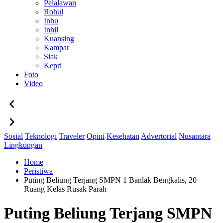
Pelalawan
Rohul
Inhu
Inhil
Kuansing
Kampar
Siak
Kepri
Foto
Video
Sosial
Teknologi
Traveler
Opini
Kesehatan
Advertorial
Nusantara
Lingkungan
Home
Peristiwa
Puting Beliung Terjang SMPN 1 Banlak Bengkalis, 20
Ruang Kelas Rusak Parah
Puting Beliung Terjang SMPN