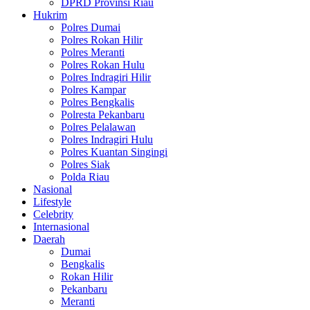
DPRD Provinsi Riau
Hukrim
Polres Dumai
Polres Rokan Hilir
Polres Meranti
Polres Rokan Hulu
Polres Indragiri Hilir
Polres Kampar
Polres Bengkalis
Polresta Pekanbaru
Polres Pelalawan
Polres Indragiri Hulu
Polres Kuantan Singingi
Polres Siak
Polda Riau
Nasional
Lifestyle
Celebrity
Internasional
Daerah
Dumai
Bengkalis
Rokan Hilir
Pekanbaru
Meranti