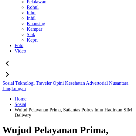
Pelalawan
Rohul
Inhu
Inhil
Kuansing
Kampar
Siak
Kepri
Foto
Video
Sosial
Teknologi
Traveler
Opini
Kesehatan
Advertorial
Nusantara
Lingkungan
Home
Sosial
Wujud Pelayanan Prima, Satlantas Polres Inhu Hadirkan SIM
Delivery
Wujud Pelayanan Prima,