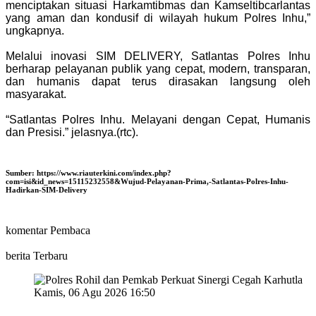
menciptakan situasi Harkamtibmas dan Kamseltibcarlantas
yang aman dan kondusif di wilayah hukum Polres Inhu,”
ungkapnya.
Melalui inovasi SIM DELIVERY, Satlantas Polres Inhu
berharap pelayanan publik yang cepat, modern, transparan,
dan humanis dapat terus dirasakan langsung oleh
masyarakat.
“Satlantas Polres Inhu. Melayani dengan Cepat, Humanis
dan Presisi.” jelasnya.(rtc).
Sumber:
https://www.riauterkini.com/index.php?
com=isi&id_news=15115232558&Wujud-Pelayanan-Prima,-Satlantas-Polres-Inhu-
Hadirkan-SIM-Delivery
komentar Pembaca
berita Terbaru
Kamis, 06 Agu 2026 16:50