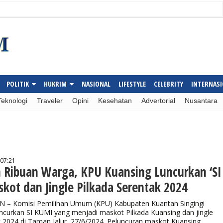
POLITIK
HUKRIM
NASIONAL
LIFESTYLE
CELEBRITY
INTERNAS
Teknologi
Traveler
Opini
Kesehatan
Advertorial
Nusantara
 07:21
n Ribuan Warga, KPU Kuansing Luncurkan ‘SI
kot dan Jingle Pilkada Serentak 2024
– Komisi Pemilihan Umum (KPU) Kabupaten Kuantan Singingi
ncurkan SI KUMI yang menjadi maskot Pilkada Kuansing dan jingle
k 2024 di Taman Jalur, 27/6/2024. Peluncuran maskot Kuansing