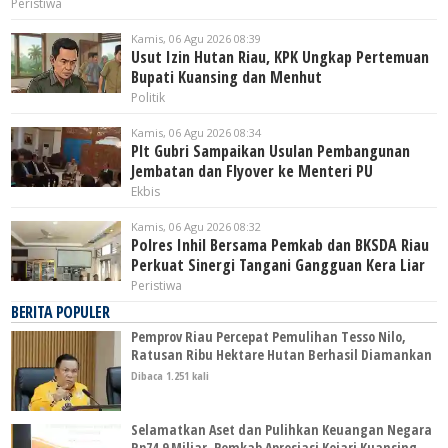
Peristiwa
Kamis, 06 Agu 2026 08:39
Usut Izin Hutan Riau, KPK Ungkap Pertemuan
Bupati Kuansing dan Menhut
Politik
Kamis, 06 Agu 2026 08:34
Plt Gubri Sampaikan Usulan Pembangunan
Jembatan dan Flyover ke Menteri PU
Ekbis
Kamis, 06 Agu 2026 08:32
Polres Inhil Bersama Pemkab dan BKSDA Riau
Perkuat Sinergi Tangani Gangguan Kera Liar
Peristiwa
BERITA POPULER
Pemprov Riau Percepat Pemulihan Tesso Nilo,
Ratusan Ribu Hektare Hutan Berhasil Diamankan
Dibaca 1.251 kali
Selamatkan Aset dan Pulihkan Keuangan Negara
Rp74,9 Miliar, Pemkab Apresiasi Kejari Kuansing