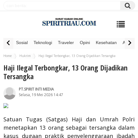
Sosial
Teknologi
Traveler
Opini
Kesehatan
Advertor
Home
Hukrim
Haji Ilegal Terbongkar, 13 Orang Dijadikan Tersangka
Haji Ilegal Terbongkar, 13 Orang Dijadikan
Tersangka
PT.SPIRIT INTI MEDIA
Selasa, 19 Mei 2026 14:47
Satuan Tugas (Satgas) Haji dan Umrah Polri
menetapkan 13 orang sebagai tersangka dalam
kasus dugaan praktik penyelenggaraan ibadah