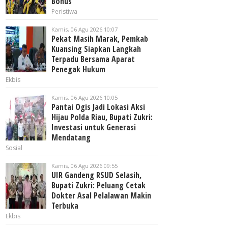
Bonus
Peristiwa
Kamis, 06 Agu 2026 10:07
Pekat Masih Marak, Pemkab
Kuansing Siapkan Langkah
Terpadu Bersama Aparat
Penegak Hukum
Ekbis
Kamis, 06 Agu 2026 10:05
Pantai Ogis Jadi Lokasi Aksi
Hijau Polda Riau, Bupati Zukri:
Investasi untuk Generasi
Mendatang
Sosial
Kamis, 06 Agu 2026 09:55
UIR Gandeng RSUD Selasih,
Bupati Zukri: Peluang Cetak
Dokter Asal Pelalawan Makin
Terbuka
Ekbis