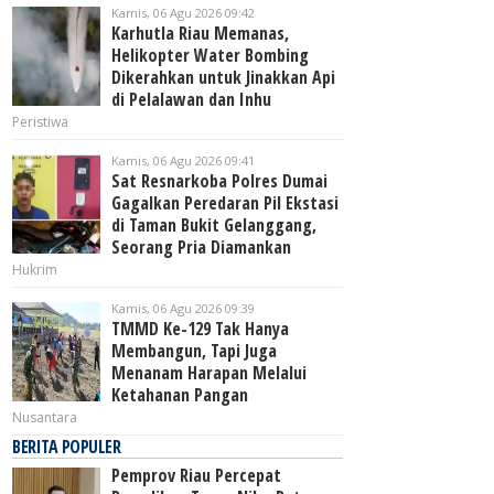
Kamis, 06 Agu 2026 09:42
Karhutla Riau Memanas,
Helikopter Water Bombing
Dikerahkan untuk Jinakkan Api
di Pelalawan dan Inhu
Peristiwa
Kamis, 06 Agu 2026 09:41
Sat Resnarkoba Polres Dumai
Gagalkan Peredaran Pil Ekstasi
di Taman Bukit Gelanggang,
Seorang Pria Diamankan
Hukrim
Kamis, 06 Agu 2026 09:39
TMMD Ke-129 Tak Hanya
Membangun, Tapi Juga
Menanam Harapan Melalui
Ketahanan Pangan
Nusantara
BERITA POPULER
Pemprov Riau Percepat