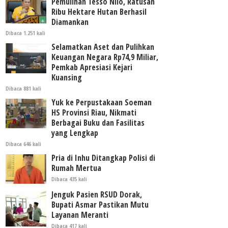
Pemulihan Tesso Nilo, Ratusan
Ribu Hektare Hutan Berhasil
Diamankan
Dibaca 1.251 kali
Selamatkan Aset dan Pulihkan
Keuangan Negara Rp74,9 Miliar,
Pemkab Apresiasi Kejari
Kuansing
Dibaca 881 kali
Yuk ke Perpustakaan Soeman
HS Provinsi Riau, Nikmati
Berbagai Buku dan Fasilitas
yang Lengkap
Dibaca 646 kali
Pria di Inhu Ditangkap Polisi di
Rumah Mertua
Dibaca 435 kali
Jenguk Pasien RSUD Dorak,
Bupati Asmar Pastikan Mutu
Layanan Meranti
Dibaca 417 kali