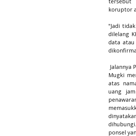
tersebut
koruptor a
"Jadi tid
dilelang 
data atau
dikonfirma
Jalannya 
Mugki men
atas nam
uang jam
penawara
memasukk
dinyatak
dihubungi
ponsel yan