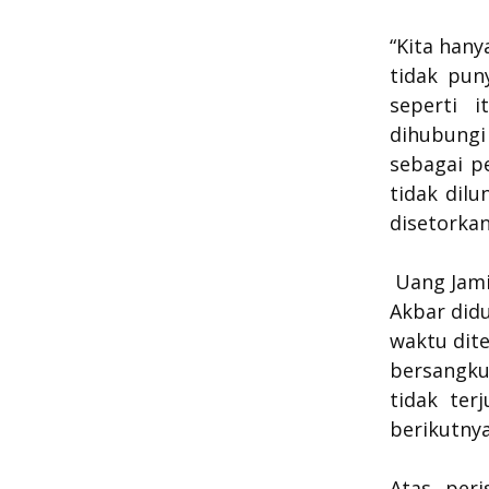
“Kita hany
tidak pun
seperti 
dihubungi
sebagai p
tidak dil
disetorkan
Uang Jam
Akbar did
waktu dite
bersangku
tidak ter
berikutnya
Atas per