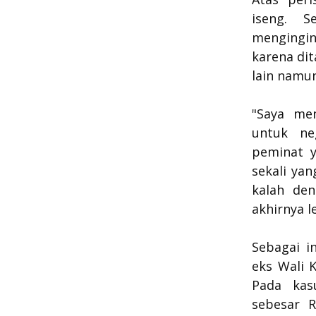
iseng. 
mengingin
karena di
lain namun
"Saya men
untuk ne
peminat y
sekali ya
kalah den
akhirnya l
Sebagai i
eks Wali 
Pada kas
sebesar R