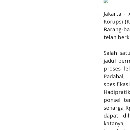
Jakarta -
Korupsi (K
Barang-ba
telah ber
Salah sat
jadul ber
proses le
Padahal,
spesifik
Hadiprati
ponsel te
seharga R
dapat di
katanya,