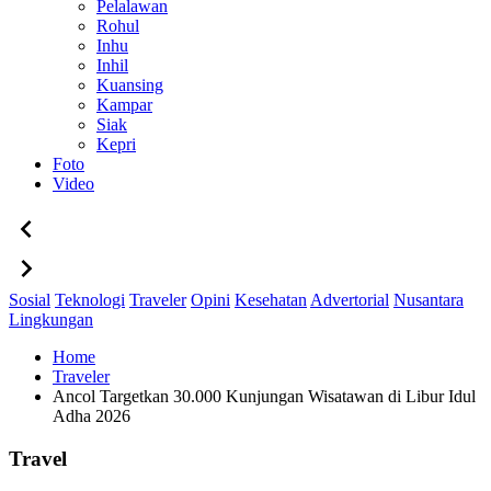
Pelalawan
Rohul
Inhu
Inhil
Kuansing
Kampar
Siak
Kepri
Foto
Video
Sosial
Teknologi
Traveler
Opini
Kesehatan
Advertorial
Nusantara
Lingkungan
Home
Traveler
Ancol Targetkan 30.000 Kunjungan Wisatawan di Libur Idul
Adha 2026
Travel