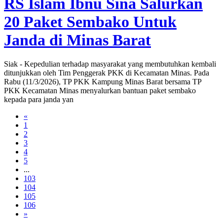
RS Islam Ibnu Sina Salurkan
20 Paket Sembako Untuk
Janda di Minas Barat
Siak - Kepedulian terhadap masyarakat yang membutuhkan kembali
ditunjukkan oleh Tim Penggerak PKK di Kecamatan Minas. Pada
Rabu (11/3/2026), TP PKK Kampung Minas Barat bersama TP
PKK Kecamatan Minas menyalurkan bantuan paket sembako
kepada para janda yan
«
1
2
3
4
5
...
103
104
105
106
»