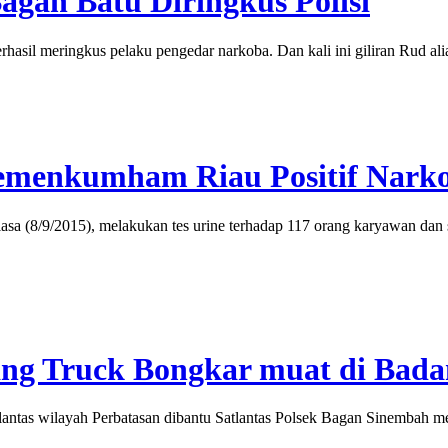
agan Batu Diringkus Polisi
sil meringkus pelaku pengedar narkoba. Dan kali ini giliran Rud al
emenkumham Riau Positif Nark
(8/9/2015), melakukan tes urine terhadap 117 orang karyawan dan 
ilang Truck Bongkar muat di Bada
ntas wilayah Perbatasan dibantu Satlantas Polsek Bagan Sinembah men