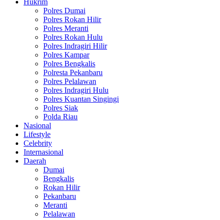
Hukrim
Polres Dumai
Polres Rokan Hilir
Polres Meranti
Polres Rokan Hulu
Polres Indragiri Hilir
Polres Kampar
Polres Bengkalis
Polresta Pekanbaru
Polres Pelalawan
Polres Indragiri Hulu
Polres Kuantan Singingi
Polres Siak
Polda Riau
Nasional
Lifestyle
Celebrity
Internasional
Daerah
Dumai
Bengkalis
Rokan Hilir
Pekanbaru
Meranti
Pelalawan