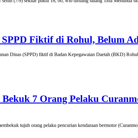
(7/9) sekitar pukul 16, 00, wib diruang sidang Tirta Menunda sidan
SPPD Fiktif di Rohul, Belum A
an Dinas (SPPD) fiktif di Badan Kepegawaian Daetah (BKD) Rohul se
ya Bekuk 7 Orang Pelaku Curanmor
kuk tujuh orang pelaku pencurian kendaraan bermotor (Curanmor), ya