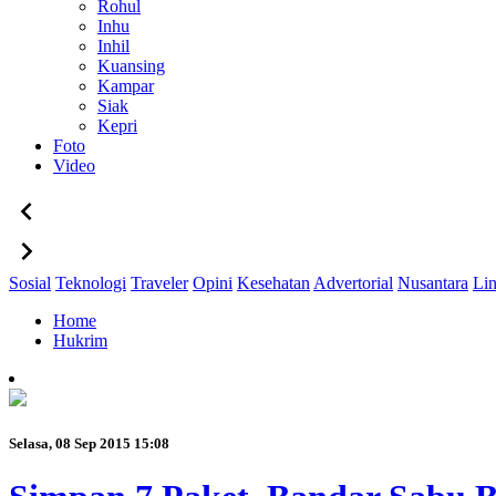
Rohul
Inhu
Inhil
Kuansing
Kampar
Siak
Kepri
Foto
Video
Sosial
Teknologi
Traveler
Opini
Kesehatan
Advertorial
Nusantara
Li
Home
Hukrim
Selasa, 08 Sep 2015 15:08