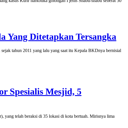
g kasus Kurir narkotika golongan I jenis Shabu-shabu seberat 30
da Yang Ditetapkan Tersangka
jak tahun 2011 yang lalu yang saat itu Kepala BKDnya bernisial
 Spesialis Mesjid, 5
ng telah beraksi di 35 lokasi di kota bertuah. Mirisnya lima