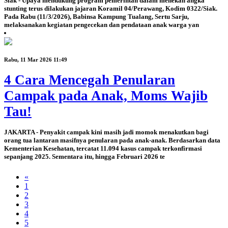
Siak - Upaya mendukung program pemerintah dalam menekan angka
stunting terus dilakukan jajaran Koramil 04/Perawang, Kodim 0322/Siak.
Pada Rabu (11/3/2026), Babinsa Kampung Tualang, Sertu Sarju,
melaksanakan kegiatan pengecekan dan pendataan anak warga yan
Rabu, 11 Mar 2026 11:49
4 Cara Mencegah Penularan
Campak pada Anak, Moms Wajib
Tau!
JAKARTA - Penyakit campak kini masih jadi momok menakutkan bagi
orang tua lantaran masifnya penularan pada anak-anak. Berdasarkan data
Kementerian Kesehatan, tercatat 11.094 kasus campak terkonfirmasi
sepanjang 2025. Sementara itu, hingga Februari 2026 te
«
1
2
3
4
5