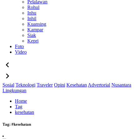
Pelalawan
Rohul
Inhu
Inhil
Kuansing
Kampar
Siak
Kepri
Foto
Video
Sosial
Teknologi
Traveler
Opini
Kesehatan
Advertorial
Nusantara
Lingkungan
Home
Tag
kesehatan
Tag:
#kesehatan